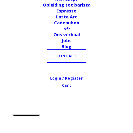
Opleiding tot barista
Espresso
Latte Art
Cadeaubon
Info
Ons verhaal
Jobs
Blog
Een unieke belevenis op jouw
CONTACT
feest?
Login / Register
Neem gerust contact op. We bespreken graag met
Cart
een koffietje erbij, hoe we jouw feest op maat kunnen
ondersteunen.
CONTACT