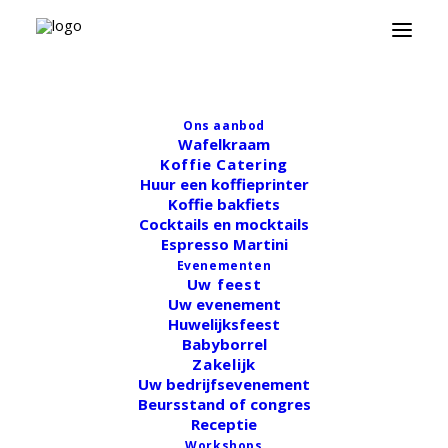
Onze foodtrucks
Ontdek onze verschillende mogelijkheden
Ons aanbod
voor jouw feest
Wafelkraam
Koffie Catering
Huur een koffieprinter
Koffie bakfiets
Cocktails en mocktails
Espresso Martini
Evenementen
Uw feest
Nothing found.
Uw evenement
Huwelijksfeest
Babyborrel
Zakelijk
Uw bedrijfsevenement
Beursstand of congres
Receptie
Workshops