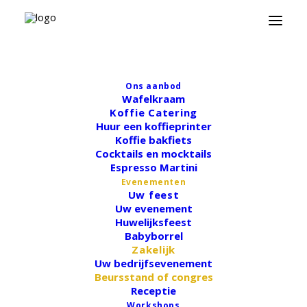
Ons aanbod
Wafelkraam
Koffie Catering
Huur een koffieprinter
Koffie bakfiets
Cocktails en mocktails
Lead Generation
Espresso Martini
Evenementen
Catering
Uw feest
Uw evenement
Huwelijksfeest
Ontdek hoe je meer leads naar je
Babyborrel
Zakelijk
stand trekt dan de concurrentie.
Uw bedrijfsevenement
Beursstand of congres
Je investeerde duizenden euro’s in je stand.
Receptie
Mogelijk heb je zelfs een unieke locatie maar toch mis
Workshops