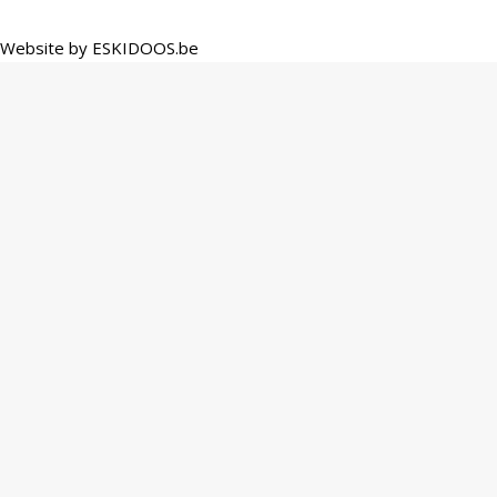
Website by
ESKIDOOS.be
Privacy Preference Center
Cookie beleid
Functionele cookies
Verplicht
Helpen je gebruiksgemak te verhogen
Tracking
KaffeeVelo maakt gebruik van Google analytics
Youtube
Youtube maakt gebruik van third party cookies