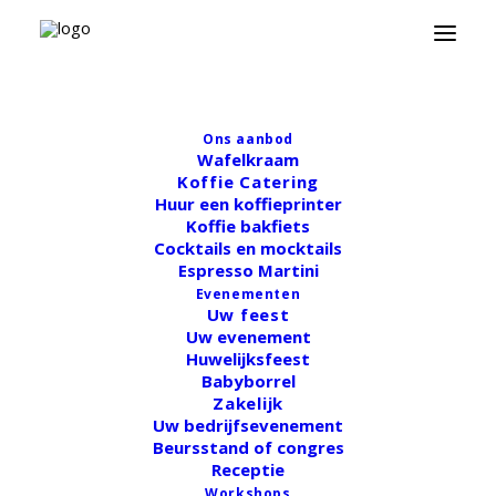
Winkelmand
Ons aanbod
Wafelkraam
Koffie Catering
Huur een koffieprinter
Je winkelwagen is momenteel leeg.
Koffie bakfiets
Cocktails en mocktails
Espresso Martini
Evenementen
TERUG NAAR WINKEL
Uw feest
Uw evenement
Huwelijksfeest
Babyborrel
Zakelijk
Uw bedrijfsevenement
Beursstand of congres
Receptie
Workshops